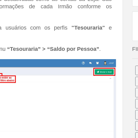
formações de cada Irmão conforme os 
a usuários com os perfis 
"Tesouraria"
 e 
nu 
“Tesouraria” > “Saldo por Pessoa”
.
F