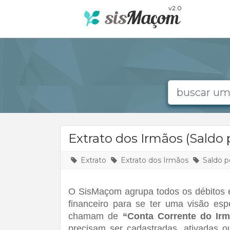
v2.0
Extrato dos Irmãos (Saldo 
Extrato
Extrato dos Irmãos
Saldo p
O SisMaçom agrupa todos os débitos e
financeiro para se ter uma visão espe
chamam de
 “Conta Corrente do Ir
precisam ser cadastradas, ativadas o