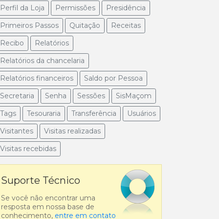
Perfil da Loja
Permissões
Presidência
Primeiros Passos
Quitação
Receitas
Recibo
Relatórios
Relatórios da chancelaria
Relatórios financeiros
Saldo por Pessoa
Secretaria
Senha
Sessões
SisMaçom
Tags
Tesouraria
Transferência
Usuários
Visitantes
Visitas realizadas
Visitas recebidas
Suporte Técnico
Se você não encontrar uma
resposta em nossa base de
conhecimento,
entre em contato