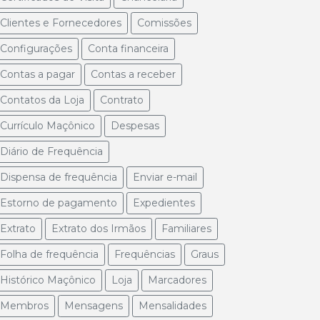
Clientes e Fornecedores
Comissões
Configurações
Conta financeira
Contas a pagar
Contas a receber
Contatos da Loja
Contrato
Currículo Maçônico
Despesas
Diário de Frequência
Dispensa de frequência
Enviar e-mail
Estorno de pagamento
Expedientes
Extrato
Extrato dos Irmãos
Familiares
Folha de frequência
Frequências
Graus
Histórico Maçônico
Loja
Marcadores
Membros
Mensagens
Mensalidades