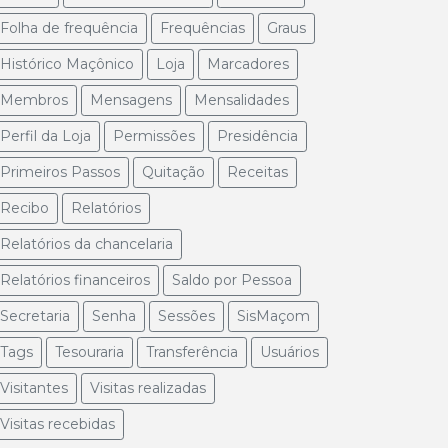
Folha de frequência
Frequências
Graus
Histórico Maçônico
Loja
Marcadores
Membros
Mensagens
Mensalidades
Perfil da Loja
Permissões
Presidência
Primeiros Passos
Quitação
Receitas
Recibo
Relatórios
Relatórios da chancelaria
Relatórios financeiros
Saldo por Pessoa
Secretaria
Senha
Sessões
SisMaçom
Tags
Tesouraria
Transferência
Usuários
Visitantes
Visitas realizadas
Visitas recebidas