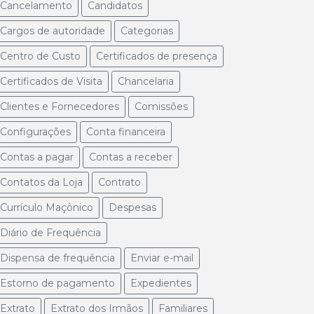
Cancelamento
Candidatos
Cargos de autoridade
Categorias
Centro de Custo
Certificados de presença
Certificados de Visita
Chancelaria
Clientes e Fornecedores
Comissões
Configurações
Conta financeira
Contas a pagar
Contas a receber
Contatos da Loja
Contrato
Currículo Maçônico
Despesas
Diário de Frequência
Dispensa de frequência
Enviar e-mail
Estorno de pagamento
Expedientes
Extrato
Extrato dos Irmãos
Familiares